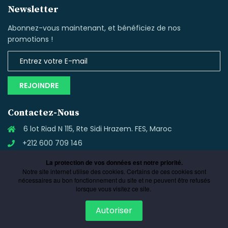
Newsletter
Abonnez-vous maintenant, et bénéficiez de nos
promotions !
REJOINDRE
Contactez-Nous
6 lot Riad N 115, Rte Sidi Hrazem. FES, Maroc
+212 600 709 146
contact@fidiacom.com
La protection de vos données est notre priorité.
Notre site internet utilise des cookies. Certains de ces cookies sont
nécessaires au bon fonctionnement du site et ne peuvent être refusés
lorsque vous visitez ce site.
Autoriser
Copyright © 2019. All rights reserved by Fidiacom