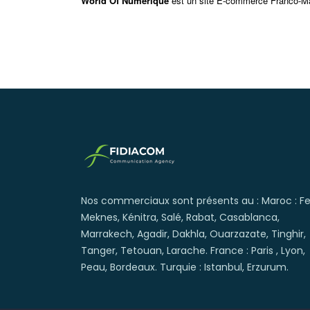
World Of Numérique
est un site E-commerce Franco-Mar
Nos commerciaux sont présents au : Maroc : Fe
Meknes, Kénitra, Salé, Rabat, Casablanca,
Marrakech, Agadir, Dakhla, Ouarzazate, Tinghir,
Tanger, Tetouan, Larache. France : Paris , Lyon,
Peau, Bordeaux. Turquie : Istanbul, Erzurum.