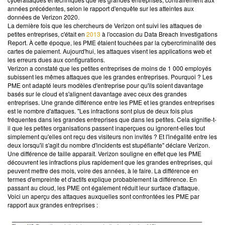
années précédentes, selon le rapport d'enquête sur les atteintes aux
données de Verizon 2020.
La dernière fois que les chercheurs de Verizon ont suivi les attaques de
petites entreprises, c'était en
2013
à l'occasion du Data Breach Investigations
Report. À cette époque, les PME étaient touchées par la cybercriminalité des
cartes de paiement. Aujourd'hui, les attaques visent les applications web et
les erreurs dues aux configurations.
Verizon a constaté que les petites entreprises de moins de 1 000 employés
subissent les mêmes attaques que les grandes entreprises. Pourquoi ? Les
PME ont adapté leurs modèles d'entreprise pour qu'ils soient davantage
basés sur le cloud et s'alignent davantage avec ceux des grandes
entreprises. Une grande différence entre les PME et les grandes entreprises
est le nombre d'attaques. "Les infractions sont plus de deux fois plus
fréquentes dans les grandes entreprises que dans les petites. Cela signifie-t-
il que les petites organisations passent inaperçues ou ignorent-elles tout
simplement qu'elles ont reçu des visiteurs non invités ? Et l'inégalité entre les
deux lorsqu'il s'agit du nombre d'incidents est stupéfiante" déclare Verizon.
Une différence de taille apparaît. Verizon souligne en effet que les PME
découvrent les infractions plus rapidement que les grandes entreprises, qui
peuvent mettre des mois, voire des années, à le faire. La différence en
termes d'empreinte et d'actifs explique probablement la différence. En
passant au cloud, les PME ont également réduit leur surface d'attaque.
Voici un aperçu des attaques auxquelles sont confrontées les PME par
rapport aux grandes entreprises :